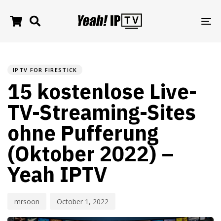
TO
NA
PUBLISHED
Author
Published
IN:
on:
IPTV FOR FIRESTICK
15 kostenlose Live-
TV-Streaming-Sites
ohne Pufferung
(Oktober 2022) –
Yeah IPTV
mrsoon
October 1, 2022