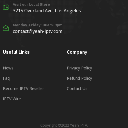
Visit our Local Store
3215 Overland Ave, Los Angeles
Monday-Friday: 08am-9pm
contact@yeah-iptv.com
Useful Links
Company
News
Privacy Policy
Faq
Refund Policy
Become IPTV Reseller
Contact Us
IPTV Wire
Copyright ©2022 Yeah IPTV.