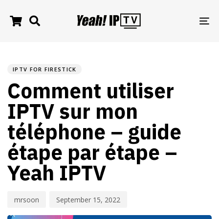
TO
NA
PUBLISHED
Author
Published
IN:
on:
IPTV FOR FIRESTICK
Comment utiliser
IPTV sur mon
téléphone – guide
étape par étape –
Yeah IPTV
mrsoon
September 15, 2022