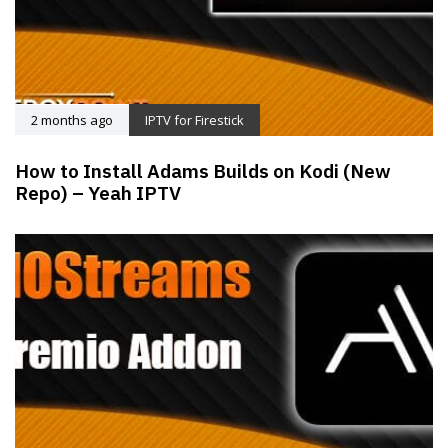
2 months ago
IPTV for Firestick
How to Install Adams Builds on Kodi (New
Repo) – Yeah IPTV