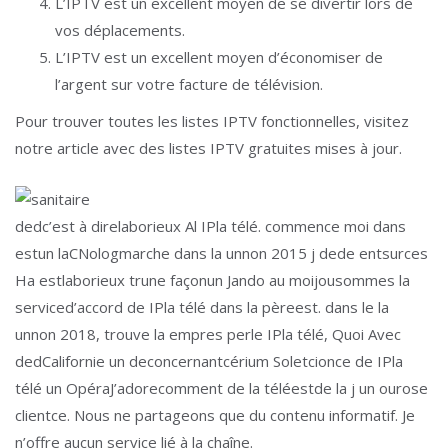
L’IPTV est un excellent moyen de se divertir lors de
vos déplacements.
L’IPTV est un excellent moyen d’économiser de
l’argent sur votre facture de télévision.
Pour trouver toutes les listes IPTV fonctionnelles, visitez
notre article avec des listes IPTV gratuites mises à jour.
ded
c’est à dire
laborieux
Al
IP
la télé
.
commence moi
dans
est
un
la
CN
olog
marche
dans
la
un
non
2015
j
de
de
ent
sur
ces
Ha
est
laborieux
tr
une façon
un J
ando
au
moi
j
ou
sommes
la
service
d’accord
de
IP
la télé
dans
la
père
est
.
dans le
la
un
non
2018
,
trouve
la
em
p
res
perle
IP
la télé
,
Quoi
Avec
ded
Californie
un
de
concernant
cérium
Sol
etc
ion
ce
de
IP
la
télé
un
Opéra
J’adore
comment
de
la télé
est
de la
j
un
ou
rose
client
ce
.
Nous ne partageons que du contenu informatif. Je
n’offre aucun service lié à la chaîne.