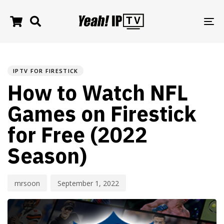
TO
NA
PUBLISHED
Author
Published
IN:
on:
IPTV FOR FIRESTICK
How to Watch NFL
Games on Firestick
for Free (2022
Season)
mrsoon
September 1, 2022