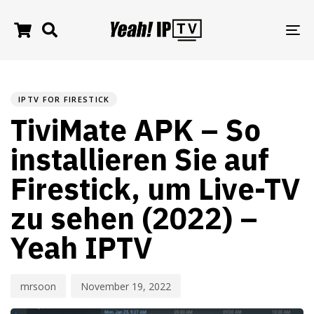
TO
NA
PUBLISHED
Author
Published
IN:
on:
IPTV FOR FIRESTICK
TiviMate APK – So
installieren Sie auf
Firestick, um Live-TV
zu sehen (2022) –
Yeah IPTV
mrsoon
November 19, 2022